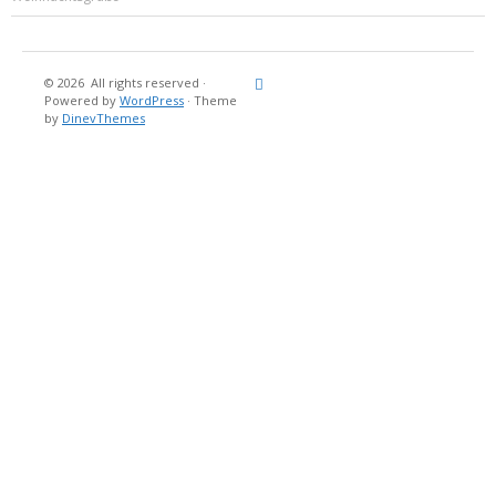
© 2026
All rights reserved
·
Reisebericht
Maritimes
Landgang
Brina
Über
Powered by
WordPress
·
Theme
und
Stein
mich
by
DinevThemes
Bücher
Fotografi