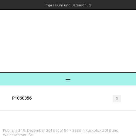
Impressum und Datenschutz
Kreuzfahrtautorin – Brina Stein
unterwegs zu Wasser und an Land
Ein Blog, in dem Reisen zu Geschichten werden
MENU
P1060356
Published
19. Dezember 2018
at
5184 × 3888
in
Rückblick 2018 und
Weihnachtsgrüße