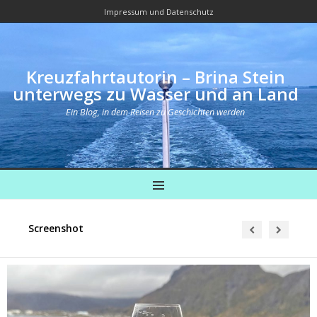
Impressum und Datenschutz
Kreuzfahrtautorin – Brina Stein
unterwegs zu Wasser und an Land
Ein Blog, in dem Reisen zu Geschichten werden
MENU
Screenshot