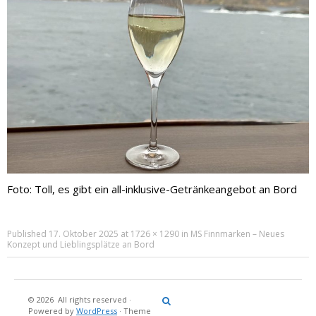
Foto: Toll, es gibt ein all-inklusive-Getränkeangebot an Bord
Published
17. Oktober 2025
at
1726 × 1290
in
MS Finnmarken – Neues
Konzept und Lieblingsplätze an Bord
© 2026
All rights reserved
·
Reisebericht
Maritimes
Landgang
Brina
Über
Powered by
WordPress
·
Theme