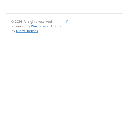
© 2026
All rights reserved
·
Reisebericht
Maritimes
Landgang
Brina
Über
Powered by
WordPress
·
Theme
und
Stein
mich
by
DinevThemes
Bücher
Fotografi