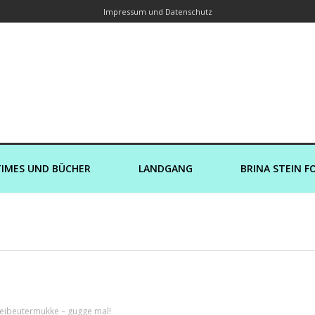
Impressum und Datenschutz
orin – Brina Stein unterwegs zu Wass
Ein Blog, in dem Reisen zu Geschichten werden
IMES UND BÜCHER
LANDGANG
BRINA STEIN F
eibeutermukke – gugge mal!