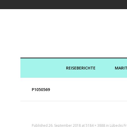
Kreuzfahrtaut
REISEBERICHTE
MARIT
P1050569
Published
26. September 2018
at
5184 × 3888
in
Lübecks Fr