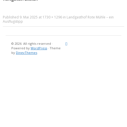
Published
9. Mai 2025
at
1730 × 1296
in
Landgasthof Rote Mühle – ein
Ausflugstipp
© 2026
All rights reserved
·
Reisebericht
Maritimes
Landgang
Brina
Über
Powered by
WordPress
·
Theme
und
Stein
mich
by
DinevThemes
Bücher
Fotografi