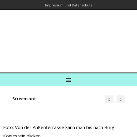
Impressum und Datenschutz
Kreuzfahrtautorin – Brina Stein
unterwegs zu Wasser und an Land
Ein Blog, in dem Reisen zu Geschichten werden
MENU
Screenshot
Foto: Von der Außenterrasse kann man bis nach Burg
Königstein blicken