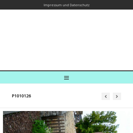
Impressum und Datenschutz
Kreuzfahrtautorin – Brina Stein
unterwegs zu Wasser und an Land
Ein Blog, in dem Reisen zu Geschichten werden
MENU
P1010126