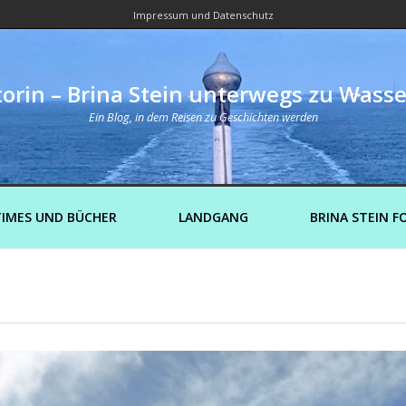
Impressum und Datenschutz
orin – Brina Stein unterwegs zu Wass
Ein Blog, in dem Reisen zu Geschichten werden
IMES UND BÜCHER
LANDGANG
BRINA STEIN F