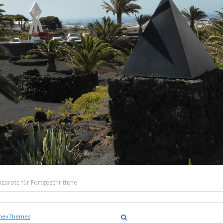
zarote für Fortgeschrittene
nevThemes