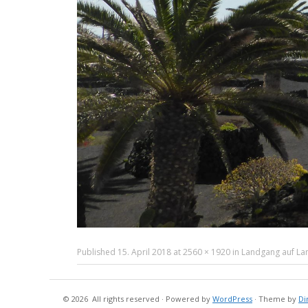
Published
15. April 2018
at
2560 × 1920
in
Landgang auf Lan
© 2026
All rights reserved
·
Powered by
WordPress
·
Theme by
Di