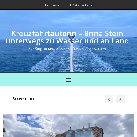
Impressum und Datenschutz
Kreuzfahrtautorin – Brina Stein
unterwegs zu Wasser und an Land
Ein Blog, in dem Reisen zu Geschichten werden
MENU
Screenshot