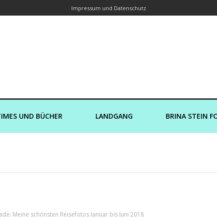
Impressum und Datenschutz
orin – Brina Stein unterwegs zu Wass
Ein Blog, in dem Reisen zu Geschichten werden
IMES UND BÜCHER
LANDGANG
BRINA STEIN F
e: Meine schönsten Reisefotos Januar bis Juni 2018