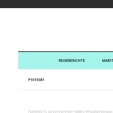
Kreuzfahrtaut
REISEBERICHTE
MARIT
P1010381
Published
15. Juli 2018
at
5184 × 3888
in
#FopaNet Blogparad