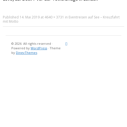
Published
14. Mai 2019
at
4640 × 3731
in
Eventreisen auf See – Kreuzfahrt
mit Motto
© 2026
All rights reserved
·
Reisebericht
Maritimes
Landgang
Brina
Über
Powered by
WordPress
·
Theme
und
Stein
mich
by
DinevThemes
Bücher
Fotografi