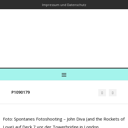
Impressum und Datenschutz
Kreuzfahrtautorin – Brina Stein
unterwegs zu Wasser und an Land
Ein Blog, in dem Reisen zu Geschichten werden
MENU
P1090179
Foto: Spontanes Fotoshooting – John Diva (and the Rockets of
Love) auf Deck 7 vor der Towerbridge in London