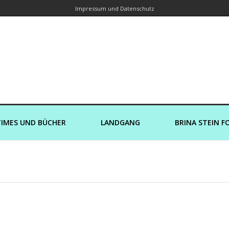
Impressum und Datenschutz
orin – Brina Stein unterwegs zu Wass
Ein Blog, in dem Reisen zu Geschichten werden
IMES UND BÜCHER
LANDGANG
BRINA STEIN F