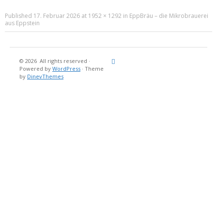
Published
17. Februar 2026
at
1952 × 1292
in
EppBräu – die Mikrobrauerei
aus Eppstein
© 2026
All rights reserved
·
Reisebericht
Maritimes
Landgang
Brina
Über
Powered by
WordPress
·
Theme
und
Stein
mich
by
DinevThemes
Bücher
Fotografi