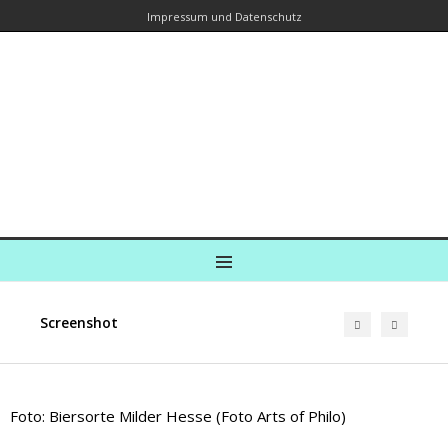
Impressum und Datenschutz
Kreuzfahrtautorin – Brina Stein
unterwegs zu Wasser und an Land
Ein Blog, in dem Reisen zu Geschichten werden
MENU
Screenshot
Foto: Biersorte Milder Hesse (Foto Arts of Philo)