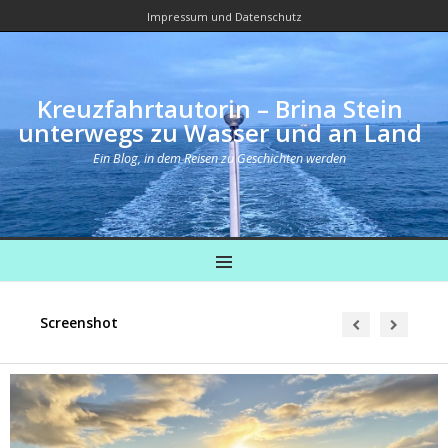
Impressum und Datenschutz
Kreuzfahrtautorin – Brina Stein
unterwegs zu Wasser und an Land
Ein Blog, in dem Reisen zu Geschichten werden
MENU
Screenshot