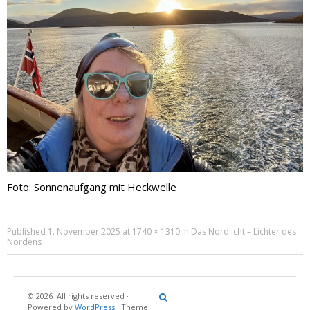
Foto: Sonnenaufgang mit Heckwelle
Published
1. November 2025
at
1740 × 1310
in
Das Nordlicht – Lichter des
Nordens
© 2026
All rights reserved
·
Reisebericht
Maritimes
Landgang
Brina
Über
Powered by
WordPress
·
Theme