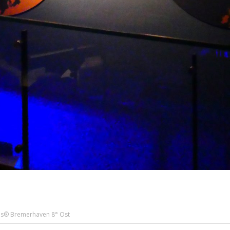
us® Bremerhaven 8° Ost