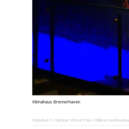
Klimahaus Bremerhaven
Published
15. Oktober 2018
at
5184 × 3888
in
Das Klimaha