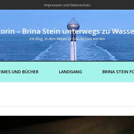
Impressum und Datenschutz
orin – Brina Stein unterwegs zu Wass
Ein Blog, in dem Reisen zu Geschichten werden
IMES UND BÜCHER
LANDGANG
BRINA STEIN F