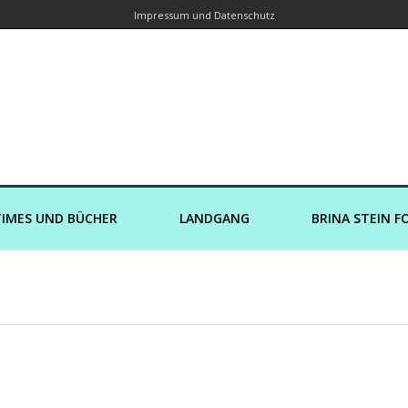
Impressum und Datenschutz
orin – Brina Stein unterwegs zu Wass
Ein Blog, in dem Reisen zu Geschichten werden
IMES UND BÜCHER
LANDGANG
BRINA STEIN F