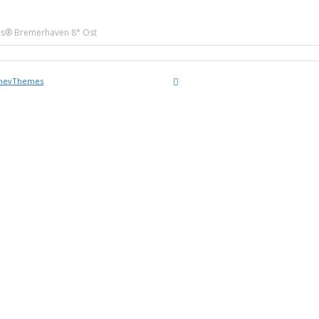
us® Bremerhaven 8° Ost
nevThemes