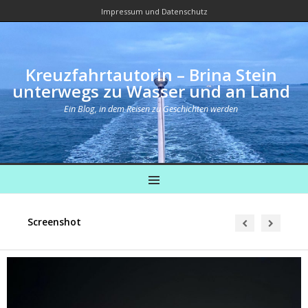
Impressum und Datenschutz
Kreuzfahrtautorin – Brina Stein
unterwegs zu Wasser und an Land
Ein Blog, in dem Reisen zu Geschichten werden
MENU
Screenshot