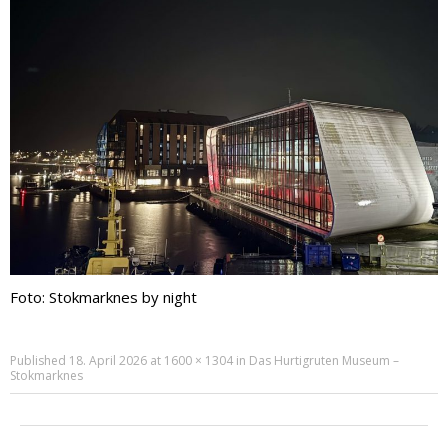
Foto: Stokmarknes by night
Published
18. April 2026
at
1600 × 1304
in
Das Hurtigruten Museum –
Stokmarknes