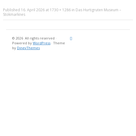
Published
16. April 2026
at
1730 × 1286
in
Das Hurtigruten Museum –
Stokmarknes
© 2026
All rights reserved
·
Reisebericht
Maritimes
Landgang
Brina
Über
Powered by
WordPress
·
Theme
und
Stein
mich
by
DinevThemes
Bücher
Fotografi