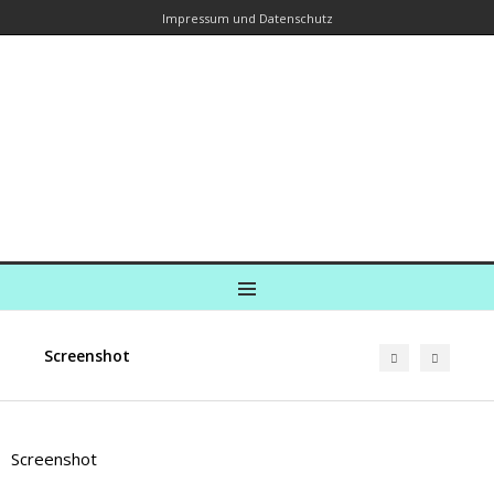
Impressum und Datenschutz
Kreuzfahrtautorin – Brina Stein
unterwegs zu Wasser und an Land
Ein Blog, in dem Reisen zu Geschichten werden
MENU
Screenshot
Screenshot