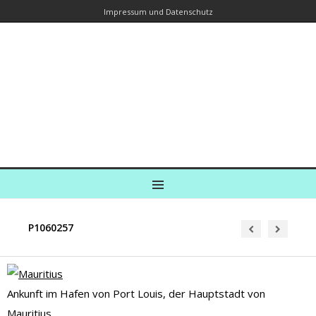
Impressum und Datenschutz
Kreuzfahrtautorin – Brina Stein
unterwegs zu Wasser und an Land
Ein Blog, in dem Reisen zu Geschichten werden
MENU
P1060257
Ankunft im Hafen von Port Louis, der Hauptstadt von
Mauritius