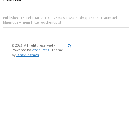
Published
16. Februar 2019
at
2560 × 1920
in
Blogparade: Traumziel
Mauritius – mein Flitterwochentipp!
© 2026
All rights reserved
·
Reisebericht
Maritimes
Landgang
Brina
Über
Powered by
WordPress
·
Theme
und
Stein
mich
by
DinevThemes
Bücher
Fotografi