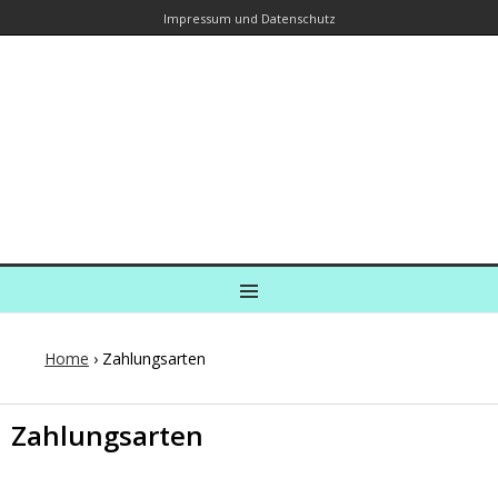
Impressum und Datenschutz
Kreuzfahrtautorin – Brina Stein
unterwegs zu Wasser und an Land
Ein Blog, in dem Reisen zu Geschichten werden
MENU
Home
›
Zahlungsarten
Zahlungsarten