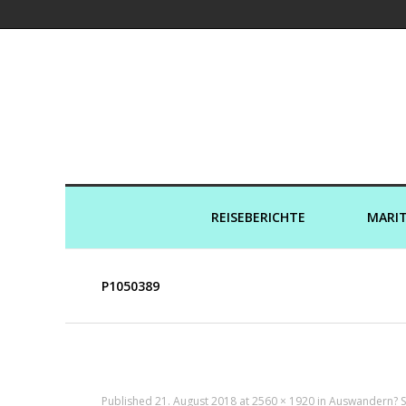
Kreuzfahrtaut
REISEBERICHTE
MARIT
P1050389
Published
21. August 2018
at
2560 × 1920
in
Auswandern? Sc