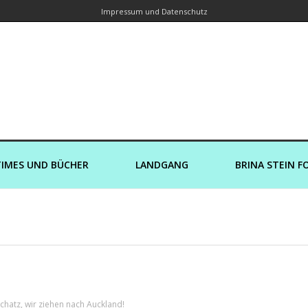
Impressum und Datenschutz
orin – Brina Stein unterwegs zu Wass
Ein Blog, in dem Reisen zu Geschichten werden
IMES UND BÜCHER
LANDGANG
BRINA STEIN F
hatz, wir ziehen nach Auckland!