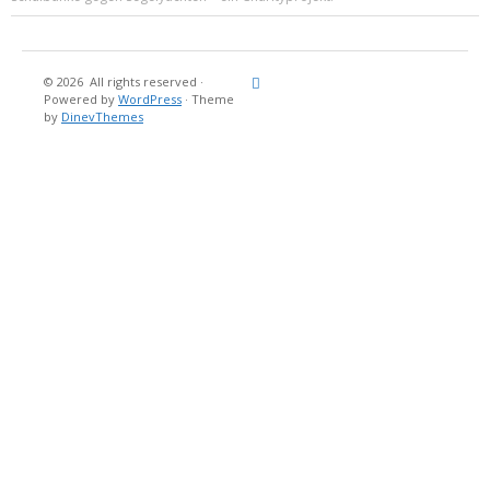
© 2026
All rights reserved
·
Reisebericht
Maritimes
Landgang
Brina
Über
Powered by
WordPress
·
Theme
und
Stein
mich
by
DinevThemes
Bücher
Fotografi