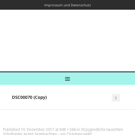
Impressum und Datenschutz
Kreuzfahrtautorin – Brina Stein
unterwegs zu Wasser und an Land
Ein Blog, in dem Reisen zu Geschichten werden
MENU
DSC00070 (Copy)
Published
10. Dezember 2017
at
848 × 566
in
30 Jugendliche tauschten
Schulbänke gegen Segelyachten – ein Charityprojekt!