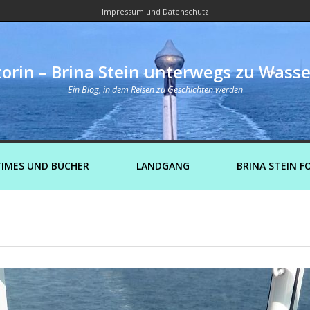
Impressum und Datenschutz
orin – Brina Stein unterwegs zu Wass
Ein Blog, in dem Reisen zu Geschichten werden
IMES UND BÜCHER
LANDGANG
BRINA STEIN F