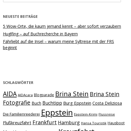
NEUESTE BEITRÄGE
5 Wow-Orte, die kaum jemand kennt – aber sofort verzaubern
Huglfing – auf Buchrecherche in Bayern
Fährliebt auf die Insel – warum meine Syltreise mit der FRS
beginnt
SCHLAGWÖRTER
Brina Stein
AIDA
Brina Stein
Blogparade
AIDAcara
Fotografie
Buchtipp
Burg Eppstein
Buch
Costa Deliziosa
Eppstein
Die Familienreederei
Eppstein-Krimi
Flussreise
Frankfurt
Hamburg
Flußkreuzfahrt
Hausboot
Hansa Touristik