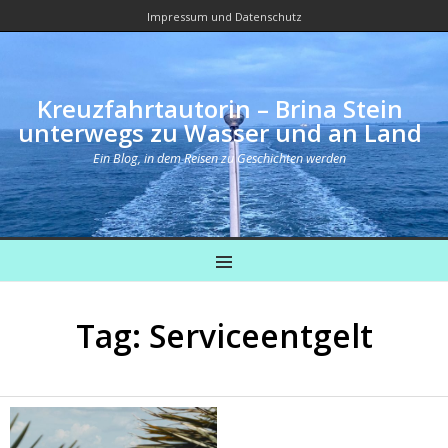
Impressum und Datenschutz
Kreuzfahrtautorin – Brina Stein
unterwegs zu Wasser und an Land
Ein Blog, in dem Reisen zu Geschichten werden
MENU
Tag: Serviceentgelt