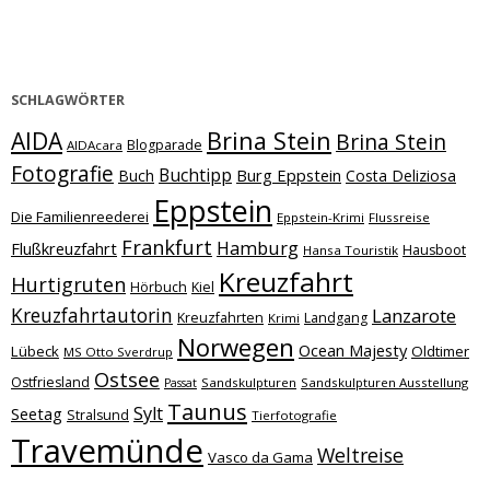
SCHLAGWÖRTER
Brina Stein
AIDA
Brina Stein
Blogparade
AIDAcara
Fotografie
Buchtipp
Burg Eppstein
Buch
Costa Deliziosa
Eppstein
Die Familienreederei
Eppstein-Krimi
Flussreise
Frankfurt
Hamburg
Flußkreuzfahrt
Hausboot
Hansa Touristik
Kreuzfahrt
Hurtigruten
Hörbuch
Kiel
Kreuzfahrtautorin
Lanzarote
Kreuzfahrten
Landgang
Krimi
Norwegen
Ocean Majesty
Lübeck
Oldtimer
MS Otto Sverdrup
Ostsee
Ostfriesland
Sandskulpturen
Sandskulpturen Ausstellung
Passat
Taunus
Sylt
Seetag
Stralsund
Tierfotografie
Travemünde
Weltreise
Vasco da Gama