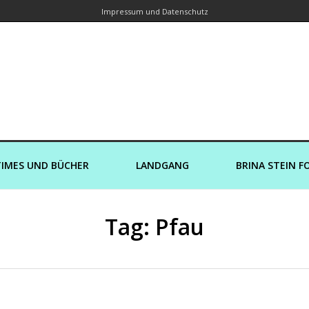
Impressum und Datenschutz
orin – Brina Stein unterwegs zu Wass
Ein Blog, in dem Reisen zu Geschichten werden
IMES UND BÜCHER
LANDGANG
BRINA STEIN F
Tag: Pfau