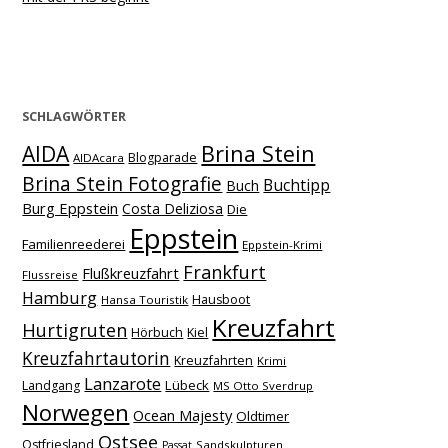
SCHLAGWÖRTER
Brina Stein
AIDA
Blogparade
AIDAcara
Brina Stein Fotografie
Buchtipp
Buch
Burg Eppstein
Costa Deliziosa
Die
Eppstein
Familienreederei
Eppstein-Krimi
Frankfurt
Flußkreuzfahrt
Flussreise
Hamburg
Hausboot
Hansa Touristik
Kreuzfahrt
Hurtigruten
Hörbuch
Kiel
Kreuzfahrtautorin
Kreuzfahrten
Krimi
Lanzarote
Lübeck
Landgang
MS Otto Sverdrup
Norwegen
Ocean Majesty
Oldtimer
Ostsee
Ostfriesland
Sandskulpturen
Passat