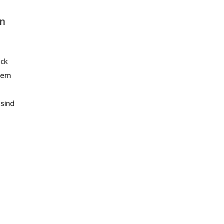
en
ück
inem
 sind