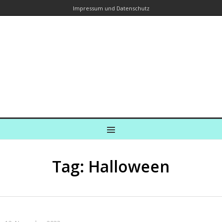
Impressum und Datenschutz
Kreuzfahrtautorin – Brina Stein
unterwegs zu Wasser und an Land
Ein Blog, in dem Reisen zu Geschichten werden
MENU
Tag: Halloween