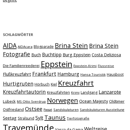
SCHLAGWÖRTER
Brina Stein
AIDA
Brina Stein
Blogparade
AIDAcara
Fotografie
Buchtipp
Burg Eppstein
Buch
Costa Deliziosa
Eppstein
Die Familienreederei
Eppstein-Krimi
Flussreise
Frankfurt
Hamburg
Flußkreuzfahrt
Hausboot
Hansa Touristik
Kreuzfahrt
Hurtigruten
Hörbuch
Kiel
Kreuzfahrtautorin
Lanzarote
Kreuzfahrten
Landgang
Krimi
Norwegen
Ocean Majesty
Lübeck
Oldtimer
MS Otto Sverdrup
Ostsee
Ostfriesland
Sandskulpturen
Sandskulpturen Ausstellung
Passat
Taunus
Sylt
Seetag
Stralsund
Tierfotografie
Travemünde
Weltreise
Vasco da Gama