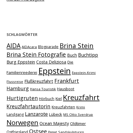
SCHLAGWÖRTER
Brina Stein
AIDA
Blogparade
AIDAcara
Brina Stein Fotografie
Buchtipp
Buch
Burg Eppstein
Costa Deliziosa
Die
Eppstein
Familienreederei
Eppstein-Krimi
Frankfurt
Flußkreuzfahrt
Flussreise
Hamburg
Hausboot
Hansa Touristik
Kreuzfahrt
Hurtigruten
Hörbuch
Kiel
Kreuzfahrtautorin
Kreuzfahrten
Krimi
Lanzarote
Lübeck
Landgang
MS Otto Sverdrup
Norwegen
Ocean Majesty
Oldtimer
Ostsee
Ostfriesland
Sandskulpturen
Passat