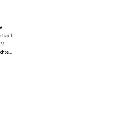
n
ie
cheint
.V.
ichte…