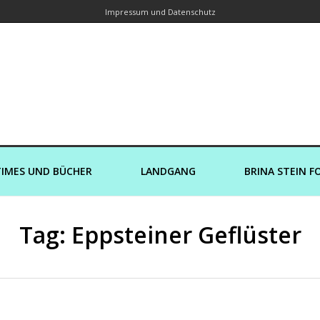
Impressum und Datenschutz
orin – Brina Stein unterwegs zu Wass
Ein Blog, in dem Reisen zu Geschichten werden
IMES UND BÜCHER
LANDGANG
BRINA STEIN F
Tag: Eppsteiner Geflüster