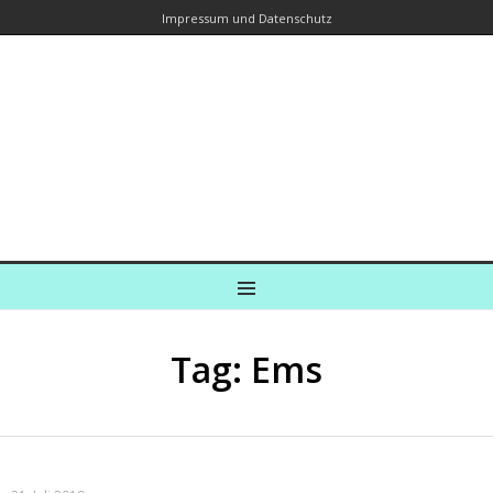
Impressum und Datenschutz
Kreuzfahrtautorin – Brina Stein
unterwegs zu Wasser und an Land
Ein Blog, in dem Reisen zu Geschichten werden
MENU
Tag: Ems