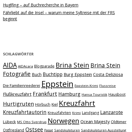
Huglfing – auf Buchrecherche in Bayern
Fährliebt auf die Insel – warum meine Syltreise mit der FRS
beginnt
SCHLAGWÖRTER
Brina Stein
AIDA
Brina Stein
Blogparade
AIDAcara
Fotografie
Buchtipp
Burg Eppstein
Buch
Costa Deliziosa
Eppstein
Die Familienreederei
Eppstein-Krimi
Flussreise
Frankfurt
Hamburg
Flußkreuzfahrt
Hausboot
Hansa Touristik
Kreuzfahrt
Hurtigruten
Hörbuch
Kiel
Kreuzfahrtautorin
Lanzarote
Kreuzfahrten
Landgang
Krimi
Norwegen
Ocean Majesty
Lübeck
Oldtimer
MS Otto Sverdrup
Ostsee
Ostfriesland
Sandskulpturen
Sandskulpturen Ausstellung
Passat