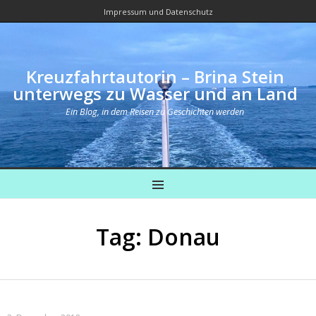
Impressum und Datenschutz
Kreuzfahrtautorin – Brina Stein
unterwegs zu Wasser und an Land
Ein Blog, in dem Reisen zu Geschichten werden
MENU
Tag: Donau