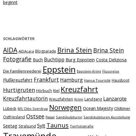
beginnt
SCHLAGWÖRTER
Brina Stein
AIDA
Brina Stein
Blogparade
AIDAcara
Fotografie
Buchtipp
Burg Eppstein
Buch
Costa Deliziosa
Eppstein
Die Familienreederei
Eppstein-Krimi
Flussreise
Frankfurt
Hamburg
Flußkreuzfahrt
Hausboot
Hansa Touristik
Kreuzfahrt
Hurtigruten
Hörbuch
Kiel
Kreuzfahrtautorin
Lanzarote
Kreuzfahrten
Landgang
Krimi
Norwegen
Ocean Majesty
Lübeck
Oldtimer
MS Otto Sverdrup
Ostsee
Ostfriesland
Sandskulpturen
Sandskulpturen Ausstellung
Passat
Taunus
Sylt
Seetag
Stralsund
Tierfotografie