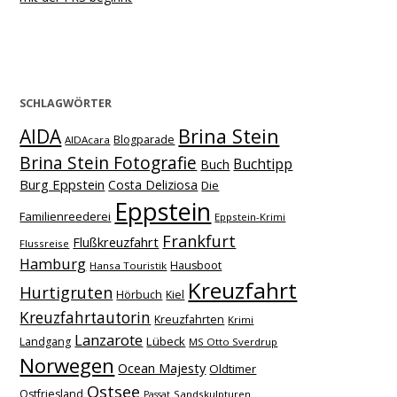
SCHLAGWÖRTER
Brina Stein
AIDA
Blogparade
AIDAcara
Brina Stein Fotografie
Buchtipp
Buch
Burg Eppstein
Costa Deliziosa
Die
Eppstein
Familienreederei
Eppstein-Krimi
Frankfurt
Flußkreuzfahrt
Flussreise
Hamburg
Hausboot
Hansa Touristik
Kreuzfahrt
Hurtigruten
Hörbuch
Kiel
Kreuzfahrtautorin
Kreuzfahrten
Krimi
Lanzarote
Lübeck
Landgang
MS Otto Sverdrup
Norwegen
Ocean Majesty
Oldtimer
Ostsee
Ostfriesland
Sandskulpturen
Passat