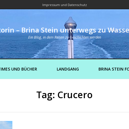
Impressum und Datenschutz
orin – Brina Stein unterwegs zu Wass
Ein Blog, in dem Reisen zu Geschichten werden
IMES UND BÜCHER
LANDGANG
BRINA STEIN F
Tag: Crucero