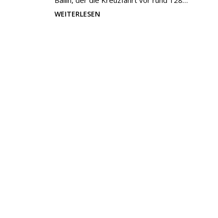
Ballin, der die Kreuzfahrt vor rund 128…
WEITERLESEN