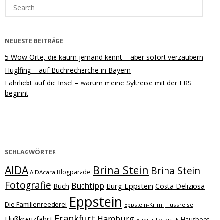
Search
for:
NEUESTE BEITRÄGE
5 Wow-Orte, die kaum jemand kennt – aber sofort verzaubern
Huglfing – auf Buchrecherche in Bayern
Fährliebt auf die Insel – warum meine Syltreise mit der FRS
beginnt
SCHLAGWÖRTER
Brina Stein
AIDA
Brina Stein
Blogparade
AIDAcara
Fotografie
Buchtipp
Burg Eppstein
Buch
Costa Deliziosa
Eppstein
Die Familienreederei
Eppstein-Krimi
Flussreise
Frankfurt
Hamburg
Flußkreuzfahrt
Hausboot
Hansa Touristik