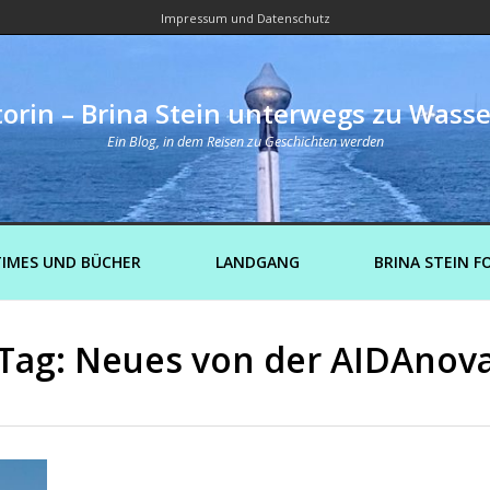
Impressum und Datenschutz
orin – Brina Stein unterwegs zu Wass
Ein Blog, in dem Reisen zu Geschichten werden
IMES UND BÜCHER
LANDGANG
BRINA STEIN F
Tag: Neues von der AIDAnov