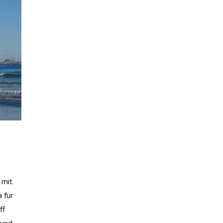
 mit
 für
ff