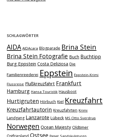
SCHLAGWÖRTER
Brina Stein
AIDA
Blogparade
AIDAcara
Brina Stein Fotografie
Buchtipp
Buch
Burg Eppstein
Costa Deliziosa
Die
Eppstein
Familienreederei
Eppstein-Krimi
Frankfurt
Flußkreuzfahrt
Flussreise
Hamburg
Hausboot
Hansa Touristik
Kreuzfahrt
Hurtigruten
Hörbuch
Kiel
Kreuzfahrtautorin
Kreuzfahrten
Krimi
Lanzarote
Lübeck
Landgang
MS Otto Sverdrup
Norwegen
Ocean Majesty
Oldtimer
Ostsee
Ostfriesland
Sandskulpturen
Passat