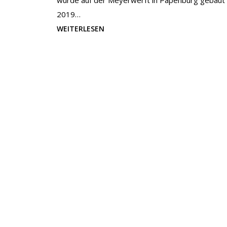
wurde auf der Meyerwerft in Papenburg gebaut
2019…
WEITERLESEN