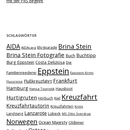
mit der FRS beginnt
SCHLAGWÖRTER
Brina Stein
AIDA
Blogparade
AIDAcara
Brina Stein Fotografie
Buchtipp
Buch
Burg Eppstein
Costa Deliziosa
Die
Eppstein
Familienreederei
Eppstein-Krimi
Frankfurt
Flußkreuzfahrt
Flussreise
Hamburg
Hausboot
Hansa Touristik
Kreuzfahrt
Hurtigruten
Hörbuch
Kiel
Kreuzfahrtautorin
Kreuzfahrten
Krimi
Lanzarote
Lübeck
Landgang
MS Otto Sverdrup
Norwegen
Ocean Majesty
Oldtimer