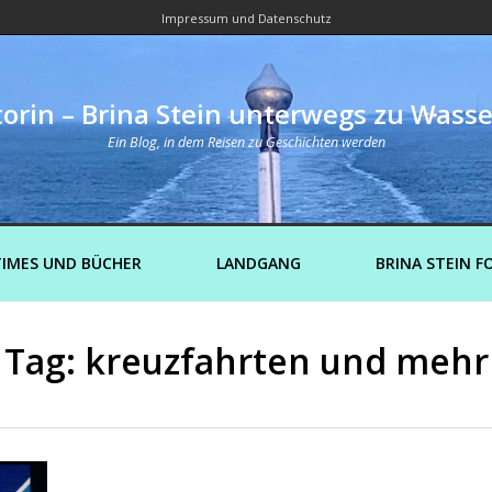
Impressum und Datenschutz
orin – Brina Stein unterwegs zu Wass
Ein Blog, in dem Reisen zu Geschichten werden
IMES UND BÜCHER
LANDGANG
BRINA STEIN F
Tag: kreuzfahrten und mehr