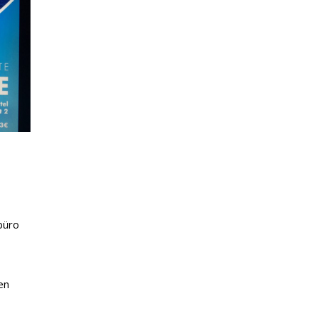
büro
en