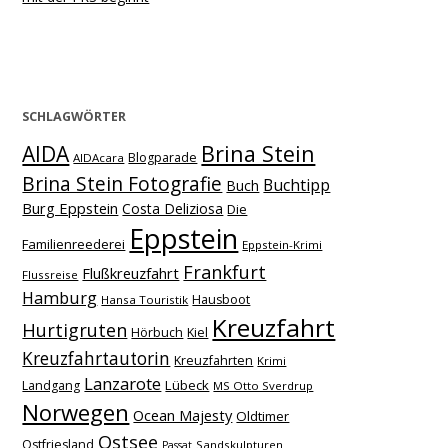
SCHLAGWÖRTER
Brina Stein
AIDA
Blogparade
AIDAcara
Brina Stein Fotografie
Buchtipp
Buch
Burg Eppstein
Costa Deliziosa
Die
Eppstein
Familienreederei
Eppstein-Krimi
Frankfurt
Flußkreuzfahrt
Flussreise
Hamburg
Hausboot
Hansa Touristik
Kreuzfahrt
Hurtigruten
Hörbuch
Kiel
Kreuzfahrtautorin
Kreuzfahrten
Krimi
Lanzarote
Lübeck
Landgang
MS Otto Sverdrup
Norwegen
Ocean Majesty
Oldtimer
Ostsee
Ostfriesland
Sandskulpturen
Passat