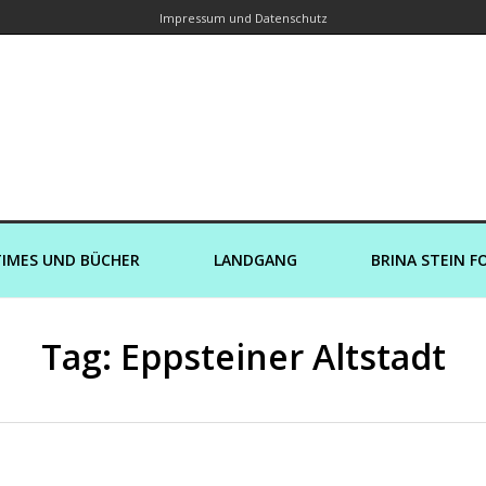
Impressum und Datenschutz
orin – Brina Stein unterwegs zu Wass
Ein Blog, in dem Reisen zu Geschichten werden
IMES UND BÜCHER
LANDGANG
BRINA STEIN F
Tag: Eppsteiner Altstadt