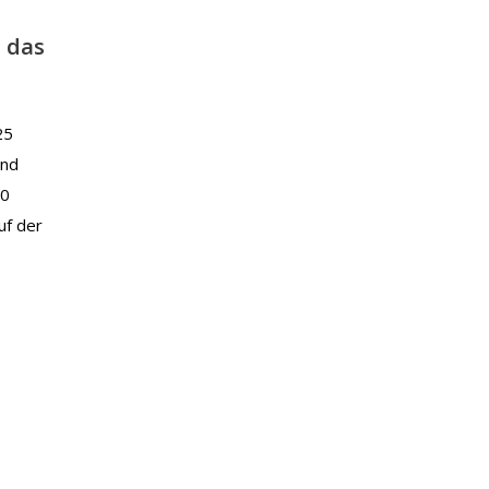
– das
25
und
20
uf der