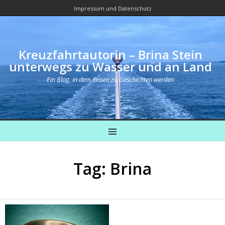
Impressum und Datenschutz
Kreuzfahrtautorin – Brina Stein
unterwegs zu Wasser und an Land
Ein Blog, in dem Reisen zu Geschichten werden
MENU
Tag: Brina