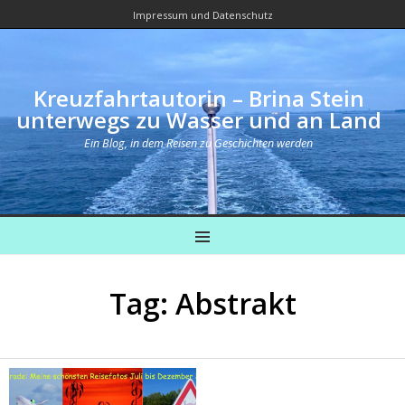
Impressum und Datenschutz
Kreuzfahrtautorin – Brina Stein
unterwegs zu Wasser und an Land
Ein Blog, in dem Reisen zu Geschichten werden
MENU
Tag: Abstrakt